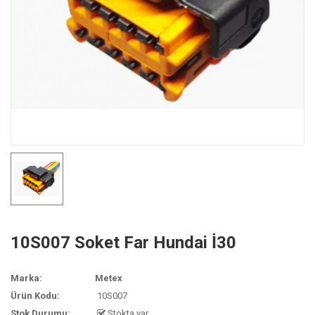
10S007 Soket Far Hundai İ30
Marka:
Metex
Ürün Kodu:
10S007
Stok Durumu:
Stokta var