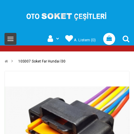
A. Listem (0)
10S007 Soket Far Hundai İ30