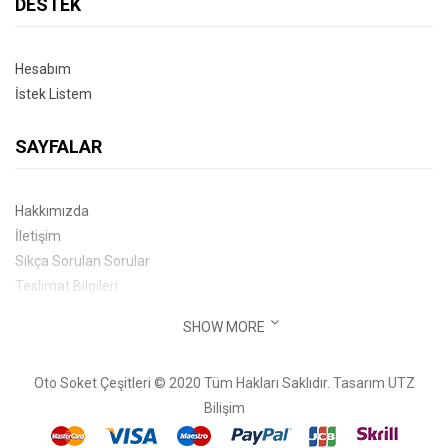
DESTEK
Hesabım
İstek Listem
SAYFALAR
Hakkımızda
İletişim
Sıkça Sorulan Sorular
Teslimat Bilgileri
SHOW MORE
İLETIŞIM BILGILERI
Oto Soket Çeşitleri © 2020 Tüm Hakları Saklıdır. Tasarım
UTZ
Esentepe Mahallesi, İnönü Caddesi, Kartal Oto Sanayi Sitesi B-8
Bilişim
Blok No :28 Kartal - İSTANBUL