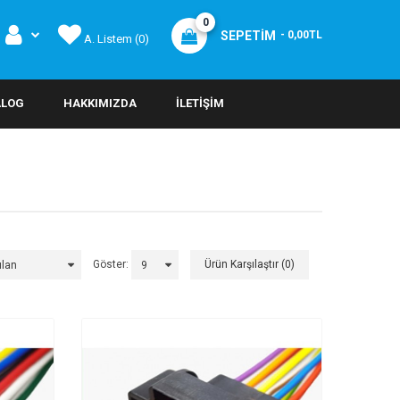
0
SEPETIM
- 0,00TL
A. Listem (0)
ALOG
HAKKIMIZDA
İLETIŞIM
Göster:
Ürün Karşılaştır (0)