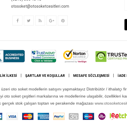
otosoket@otosoketcesitleri.com
|
|
|
LIK İLKESI
ŞARTLAR VE KOŞULLAR
MESAFE SÖZLEŞMESI
İADE
 üzeri oto soket modellerin satışını yapmaktayız Distribütör / ithalatçı 
i oto soket çeşitleri markalarına ve modellerine ulaşabilir, özellikleri kar
yük gerçek stok çalışan toptan ve perakende mağazası
www.otosoketcesit