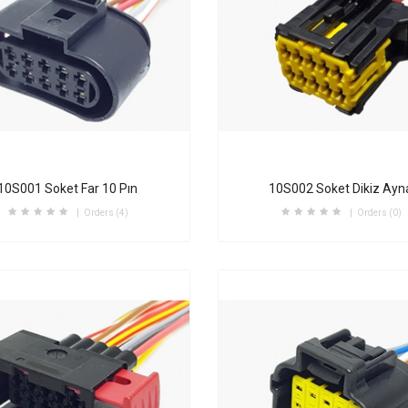
10S001 Soket Far 10 Pın
10S002 Soket Dikiz Ayn
Orders (4)
Orders (0)