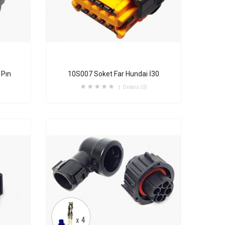
 Pın
10S007 Soket Far Hundai İ30
Orders (0)