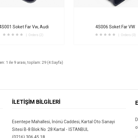
4S001 Soket Far Vw, Audi
4S006 Soket Far VW
Orders (2)
Orders (0)
en: 1 ile 9 arası, toplam: 29 (4 Sayfa)
İLETIŞIM BILGILERI
D
Esentepe Mahallesi, İnönü Caddesi, Kartal Oto Sanayi
o
Sitesi B-8 Blok No :28 Kartal - İSTANBUL
(0216) 306 45 18