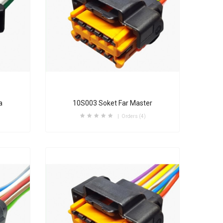
a
10S003 Soket Far Master
Orders (4)