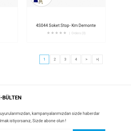
4S044 Soket Stop- Km Demonte
Orders (0)
1
2
3
4
>
>|
E-BÜLTEN
uyurularımızdan, kampanyalarımızdan sizde haberdar
lmak istiyorsanız, Sizde abone olun !