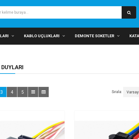
LARI
KABLO UÇLUKLARI
DEMONTE SOKETLER
KAT
 DUYLARI
3
4
5
Sırala: