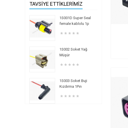
TAVSIYE ETTIKLERIMIZ
1S001D Super Seal
female kablolu 1p
1S002 Soket Yağ
Müşür
1S003 Soket Buji
Kızdırma 1Pın